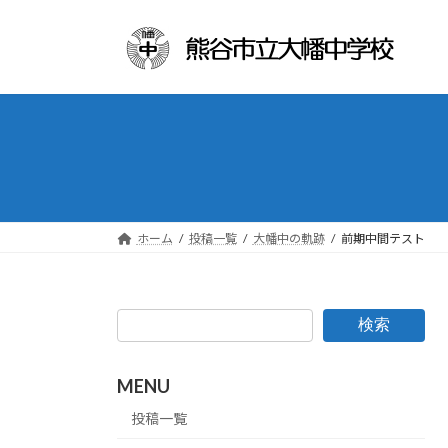
コ
ナ
ン
ビ
テ
ゲ
ン
ー
ツ
シ
へ
ョ
ス
ン
キ
に
ッ
移
プ
動
ホーム
投稿一覧
大幡中の軌跡
前期中間テスト
検索
MENU
投稿一覧