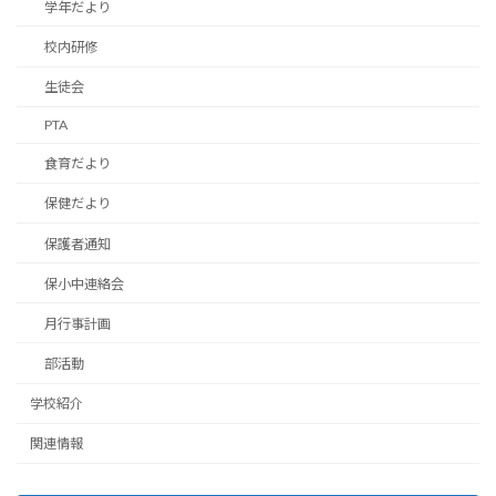
学年だより
校内研修
生徒会
PTA
食育だより
保健だより
保護者通知
保小中連絡会
月行事計画
部活動
学校紹介
関連情報